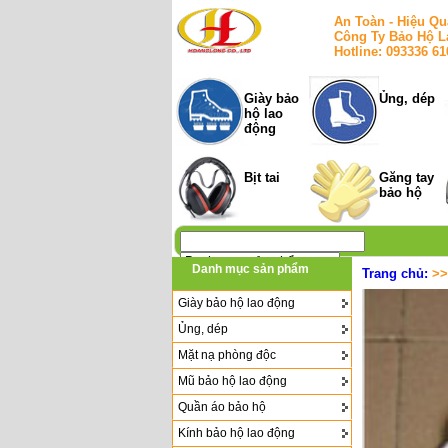
An Toàn - Hiệu Qu
Công Ty Bảo Hộ L
Hotline: 093336 6
Giày bảo
Ủng, dép
hộ lao
động
Bịt tai
Găng tay
bảo hộ
Danh mục sản phẩm
Trang chủ:
>
Giày bảo hộ lao động
Ủng, dép
Mặt nạ phòng độc
Mũ bảo hộ lao động
Quần áo bảo hộ
Kính bảo hộ lao động