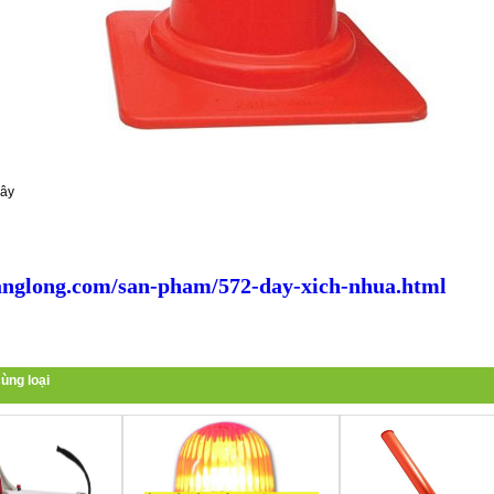
dây
nglong.com/san-pham/572-day-xich-nhua.html
ùng loại