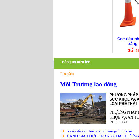
Cọc tiêu n
trắng
Giá: 1
Thông tin hữu ích
Tin tức
Môi Trường lao động
PHƯƠNG PHÁP 
SỨC KHỎE VÀ A
LOẠI PHẾ THẢI
PHƯƠNG PHÁP 
KHỎE VÀ AN TO
PHẾ THẢI
5 vấn đề cần lưu ý khi chọn gối cho bé
ĐÁNH GIÁ THỰC TRẠNG CHẤT LƯỢNG K