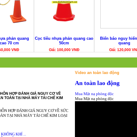
hựa phản quang
Cọc tiêu nhựa phản quang cao
Biển báo nguy hiể
 cao 70 cm
50cm
quang
50,000 VNĐ
Giá: 100,000 VNĐ
Giá: 120,000 V
Video an toàn lao động
An toàn lao động
HỖN HỢP ĐÁNH GIÁ NGUY CƠ VỀ
Mua Mặt nạ phòng độc
N TOÀN TẠI NHÀ MÁY TÁI CHẾ KIM
Mua Mặt nạ phòng độc
HỖN HỢP ĐÁNH GIÁ NGUY CƠ VỀ SỨC
ÀN TẠI NHÀ MÁY TÁI CHẾ KIM LOẠI
HÔNG KHÍ ...