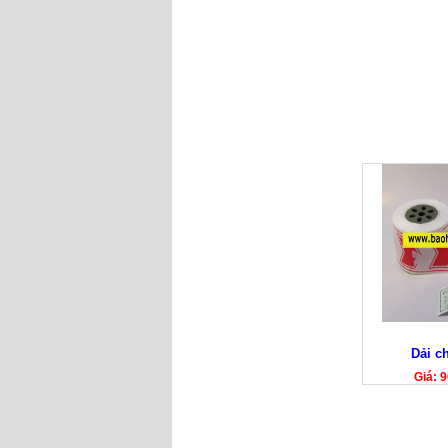
Dải c
Giá: 