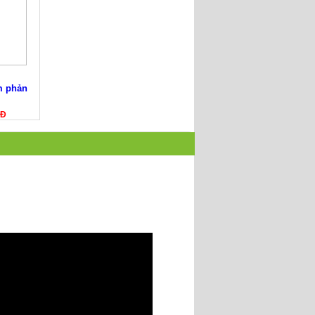
m phản
NĐ