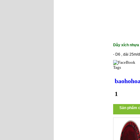
Dây xích nhựa
- D6 , dài 25m/
Tags
baohohoa
1
Sản phẩm c