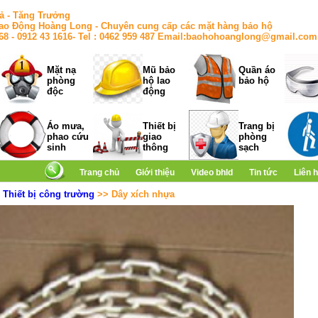
ả - Tăng Trưởng
ao Động Hoàng Long - Chuyên cung cấp các mặt hàng bảo hộ
168 - 0912 43 1616- Tel : 0462 959 487 Email:baohohoanglong@gmail.com
Mặt nạ
Mũ bảo
Quần áo
phòng
hộ lao
bảo hộ
độc
động
Áo mưa,
Thiết bị
Trang bị
phao cứu
giao
phòng
sinh
thông
sạch
Trang chủ
Giới thiệu
Video bhld
Tin tức
Liên 
>
Thiết bị công trường
>> Dây xích nhựa