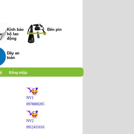
Kính bảo
Đèn pin
hộ lao
động
Dây an
toàn
hệ
Đăng nhập
NV1
0978880285
NV2
0912431616