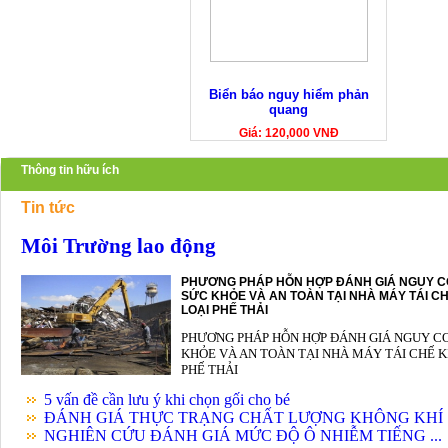
Biển báo nguy hiểm phản
quang
Giá: 120,000 VNĐ
Thông tin hữu ích
Tin tức
Môi Trường lao động
PHƯƠNG PHÁP HỖN HỢP ĐÁNH GIÁ NGUY C
SỨC KHỎE VÀ AN TOÀN TẠI NHÀ MÁY TÁI CH
LOẠI PHẾ THẢI
PHƯƠNG PHÁP HỖN HỢP ĐÁNH GIÁ NGUY C
KHỎE VÀ AN TOÀN TẠI NHÀ MÁY TÁI CHẾ K
PHẾ THẢI
5 vấn đề cần lưu ý khi chọn gối cho bé
ĐÁNH GIÁ THỰC TRẠNG CHẤT LƯỢNG KHÔNG KHÍ .
NGHIÊN CỨU ĐÁNH GIÁ MỨC ĐỘ Ô NHIỄM TIẾNG ...