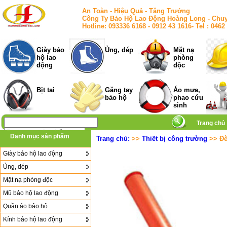
An Toàn - Hiệu Quả - Tăng Trưởng
Công Ty Bảo Hộ Lao Động Hoàng Long - Chuy
Hotline: 093336 6168 - 0912 43 1616- Tel : 
Giày bảo
Ủng, dép
Mặt nạ
hộ lao
phòng
động
độc
Bịt tai
Găng tay
Áo mưa,
bảo hộ
phao cứu
sinh
Trang chủ
Danh mục sản phẩm
Trang chủ:
>>
Thiết bị công trường
>> Đèn
Giày bảo hộ lao động
Ủng, dép
Mặt nạ phòng độc
Mũ bảo hộ lao động
Quần áo bảo hộ
Kính bảo hộ lao động