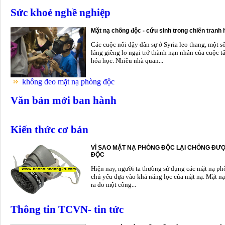
Sức khoẻ nghề nghiệp
Mặt nạ chống độc - cứu sinh trong chiến tranh
Các cuộc nổi dậy dân sự ở Syria leo thang, một s
láng giềng lo ngại trở thành nạn nhân của cuộc t
hóa học. Nhiều nhà quan...
không đeo mặt nạ phòng độc
Văn bản mới ban hành
Kiến thức cơ bản
VÌ SAO MẶT NẠ PHÒNG ĐỘC LẠI CHỐNG ĐƯỢ
ĐỘC
Hiện nay, người ta thưòng sử dụng các mặt nạ p
chủ yếu dựa vào khả năng lọc của mặt nạ. Mặt nạ
ra do một công...
Thông tin TCVN- tin tức