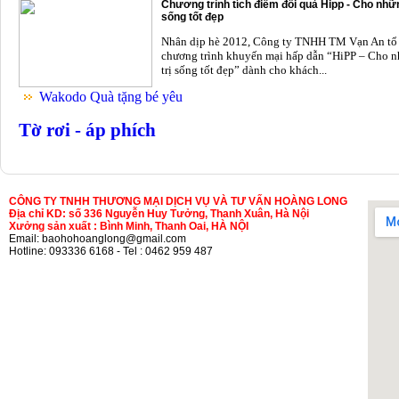
Chương trình tích điểm đổi quà Hipp - Cho nhữn
sống tốt đẹp
Nhân dịp hè 2012, Công ty TNHH TM Vạn An tổ
chương trình khuyến mại hấp dẫn “HiPP – Cho n
trị sống tốt đẹp” dành cho khách...
Wakodo Quà tặng bé yêu
Tờ rơi - áp phích
CÔNG TY TNHH THƯƠNG MẠI DỊCH VỤ VÀ TƯ VẤN HOÀNG LONG
Địa chỉ KD: số 336 Nguyễn Huy Tưởng, Thanh Xuân, Hà Nội
Xưởng sản xuất : Bình Minh, Thanh Oai, HÀ NỘI
Email: baohohoanglong@gmail.com
Hotline: 093336 6168 - Tel : 0462 959 487