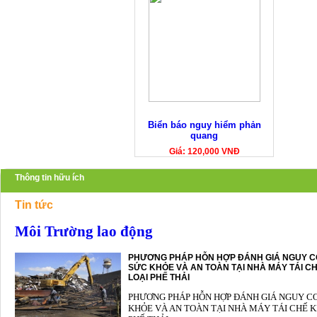
Biển báo nguy hiểm phản
quang
Giá: 120,000 VNĐ
Thông tin hữu ích
Tin tức
Môi Trường lao động
PHƯƠNG PHÁP HỖN HỢP ĐÁNH GIÁ NGUY C
SỨC KHỎE VÀ AN TOÀN TẠI NHÀ MÁY TÁI CH
LOẠI PHẾ THẢI
PHƯƠNG PHÁP HỖN HỢP ĐÁNH GIÁ NGUY C
KHỎE VÀ AN TOÀN TẠI NHÀ MÁY TÁI CHẾ K