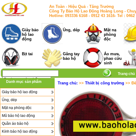
An Toàn - Hiệu Quả - Tăng Trưởng
Công Ty Bảo Hộ Lao Động Hoàng Long - Chuy
Hotline: 093336 6168 - 0912 43 1616- Tel : 
Giày bảo
Ủng, dép
Mặt nạ
hộ lao
phòng
động
độc
Bịt tai
Găng tay
Áo mưa,
bảo hộ
phao cứu
sinh
Trang chủ
Danh mục sản phẩm
Trang chủ:
>>
Thiết bị công trường
>> Đè
Giày bảo hộ lao động
Ủng, dép
Mặt nạ phòng độc
Mũ bảo hộ lao động
Quần áo bảo hộ
Kính bảo hộ lao động