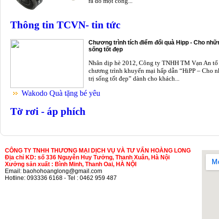
ra do một công...
Thông tin TCVN- tin tức
Chương trình tích điểm đổi quà Hipp - Cho nhữn
sống tốt đẹp
Nhân dịp hè 2012, Công ty TNHH TM Vạn An tổ
chương trình khuyến mại hấp dẫn “HiPP – Cho n
trị sống tốt đẹp” dành cho khách...
Wakodo Quà tặng bé yêu
Tờ rơi - áp phích
CÔNG TY TNHH THƯƠNG MẠI DỊCH VỤ VÀ TƯ VẤN HOÀNG LONG
Địa chỉ KD: số 336 Nguyễn Huy Tưởng, Thanh Xuân, Hà Nội
Xưởng sản xuất : Bình Minh, Thanh Oai, HÀ NỘI
Email: baohohoanglong@gmail.com
Hotline: 093336 6168 - Tel : 0462 959 487