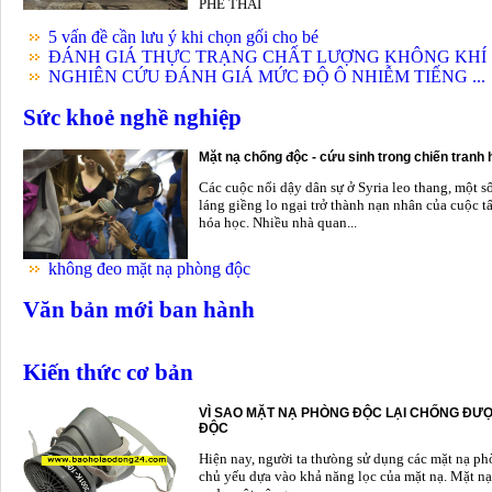
PHẾ THẢI
5 vấn đề cần lưu ý khi chọn gối cho bé
ĐÁNH GIÁ THỰC TRẠNG CHẤT LƯỢNG KHÔNG KHÍ .
NGHIÊN CỨU ĐÁNH GIÁ MỨC ĐỘ Ô NHIỄM TIẾNG ...
Sức khoẻ nghề nghiệp
Mặt nạ chống độc - cứu sinh trong chiến tranh
Các cuộc nổi dậy dân sự ở Syria leo thang, một s
láng giềng lo ngại trở thành nạn nhân của cuộc t
hóa học. Nhiều nhà quan...
không đeo mặt nạ phòng độc
Văn bản mới ban hành
Kiến thức cơ bản
VÌ SAO MẶT NẠ PHÒNG ĐỘC LẠI CHỐNG ĐƯỢ
ĐỘC
Hiện nay, người ta thưòng sử dụng các mặt nạ p
chủ yếu dựa vào khả năng lọc của mặt nạ. Mặt nạ