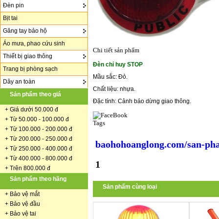
Đèn pin
Bịt tai
Găng tay bảo hộ
Áo mưa, phao cứu sinh
Chi tiết sản phẩm
Thiết bị giao thông
Đèn chỉ huy STOP
Trang bị phòng sạch
Mầu sắc: Đỏ.
Dây an toàn
Chất liệu: nhựa.
Sản phẩm theo giá
Đặc tính: Cảnh báo dừng giao thông.
+
Giá dưới 50.000 đ
+ Từ 50.000 - 100.000 đ
Tags
+
Từ 100.000 - 200.000 đ
+ Từ 200.000 - 250.000 đ
baohohoanglong.com/san-pha
+ Từ 250.000 - 400.000 đ
+ Từ 400.000 - 800.000 đ
1
+ Trên 800.000 đ
Sản phẩm theo hãng
Sản phẩm cùng loại
+
Bảo vệ mắt
+
Bảo vệ đầu
+
Bảo vệ tai