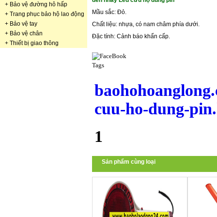
đèn nháy Led cứu hộ dùng pin
+
Bảo vệ đường hô hấp
Mầu sắc: Đỏ.
+
Trang phục bảo hộ lao động
+
Bảo vệ tay
Chất liệu: nhựa, có nam châm phía dưới.
+
Bảo vệ chân
Đặc tính: Cảnh báo khẩn cấp.
+
Thiết bị giao thông
Tags
baohohoanglong.
cuu-ho-dung-pin
1
Sản phẩm cùng loại