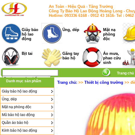
An Toàn - Hiệu Quả - Tăng Trưởng
Công Ty Bảo Hộ Lao Động Hoàng Long - Chuy
Hotline: 093336 6168 - 0912 43 1616- Tel : 
Giày bảo
Ủng, dép
Mặt nạ
hộ lao
phòng
động
độc
Bịt tai
Găng tay
Áo mưa,
bảo hộ
phao cứu
sinh
Trang chủ
Danh mục sản phẩm
Trang chủ:
>>
Thiết bị công trường
>> đè
Giày bảo hộ lao động
Ủng, dép
Mặt nạ phòng độc
Mũ bảo hộ lao động
Quần áo bảo hộ
Kính bảo hộ lao động