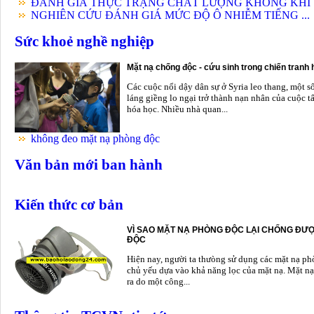
ĐÁNH GIÁ THỰC TRẠNG CHẤT LƯỢNG KHÔNG KHÍ .
NGHIÊN CỨU ĐÁNH GIÁ MỨC ĐỘ Ô NHIỄM TIẾNG ...
Sức khoẻ nghề nghiệp
Mặt nạ chống độc - cứu sinh trong chiến tranh
Các cuộc nổi dậy dân sự ở Syria leo thang, một s
láng giềng lo ngại trở thành nạn nhân của cuộc t
hóa học. Nhiều nhà quan...
không đeo mặt nạ phòng độc
Văn bản mới ban hành
Kiến thức cơ bản
VÌ SAO MẶT NẠ PHÒNG ĐỘC LẠI CHỐNG ĐƯỢ
ĐỘC
Hiện nay, người ta thưòng sử dụng các mặt nạ p
chủ yếu dựa vào khả năng lọc của mặt nạ. Mặt nạ
ra do một công...