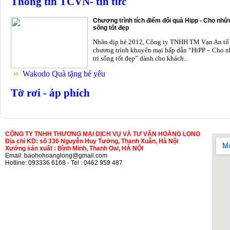
Thông tin TCVN- tin tức
Chương trình tích điểm đổi quà Hipp - Cho nhữn
sống tốt đẹp
Nhân dịp hè 2012, Công ty TNHH TM Vạn An tổ
chương trình khuyến mại hấp dẫn “HiPP – Cho n
trị sống tốt đẹp” dành cho khách...
Wakodo Quà tặng bé yêu
Tờ rơi - áp phích
CÔNG TY TNHH THƯƠNG MẠI DỊCH VỤ VÀ TƯ VẤN HOÀNG LONG
Địa chỉ KD: số 336 Nguyễn Huy Tưởng, Thanh Xuân, Hà Nội
Xưởng sản xuất : Bình Minh, Thanh Oai, HÀ NỘI
Email: baohohoanglong@gmail.com
Hotline: 093336 6168 - Tel : 0462 959 487