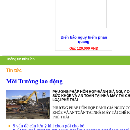
Biển báo nguy hiểm phản
quang
Giá: 120,000 VNĐ
Thông tin hữu ích
Tin tức
Môi Trường lao động
PHƯƠNG PHÁP HỖN HỢP ĐÁNH GIÁ NGUY C
SỨC KHỎE VÀ AN TOÀN TẠI NHÀ MÁY TÁI CH
LOẠI PHẾ THẢI
PHƯƠNG PHÁP HỖN HỢP ĐÁNH GIÁ NGUY C
KHỎE VÀ AN TOÀN TẠI NHÀ MÁY TÁI CHẾ K
PHẾ THẢI
5 vấn đề cần lưu ý khi chọn gối cho bé