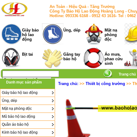
An Toàn - Hiệu Quả - Tăng Trưởng
Công Ty Bảo Hộ Lao Động Hoàng Long - Chuy
Hotline: 093336 6168 - 0912 43 1616- Tel : 
Giày bảo
Ủng, dép
Mặt nạ
hộ lao
phòng
động
độc
Bịt tai
Găng tay
Áo mưa,
bảo hộ
phao cứu
sinh
Trang chủ
Danh mục sản phẩm
Trang chủ:
>>
Thiết bị công trường
>> Th
Giày bảo hộ lao động
Ủng, dép
Mặt nạ phòng độc
Mũ bảo hộ lao động
Quần áo bảo hộ
Kính bảo hộ lao động