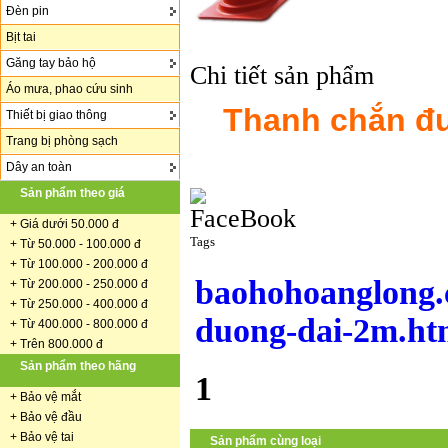
Đèn pin
Bịt tai
Găng tay bảo hộ
Chi tiết sản phẩm
Áo mưa, phao cứu sinh
Thanh chắn đư
Thiết bị giao thông
Trang bị phòng sạch
Dây an toàn
Sản phẩm theo giá
+
Giá dưới 50.000 đ
Tags
+ Từ 50.000 - 100.000 đ
+
Từ 100.000 - 200.000 đ
baohohoanglong.
+ Từ 200.000 - 250.000 đ
+ Từ 250.000 - 400.000 đ
duong-dai-2m.ht
+ Từ 400.000 - 800.000 đ
+ Trên 800.000 đ
Sản phẩm theo hãng
1
+
Bảo vệ mắt
+
Bảo vệ đầu
+
Bảo vệ tai
Sản phẩm cùng loại