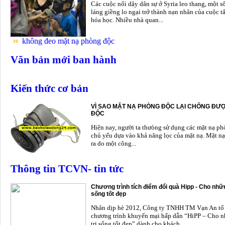
Các cuộc nổi dậy dân sự ở Syria leo thang, một s
láng giềng lo ngại trở thành nạn nhân của cuộc t
hóa học. Nhiều nhà quan...
không đeo mặt nạ phòng độc
Văn bản mới ban hành
Kiến thức cơ bản
VÌ SAO MẶT NẠ PHÒNG ĐỘC LẠI CHỐNG ĐƯỢ
ĐỘC
Hiện nay, người ta thưòng sử dụng các mặt nạ p
chủ yếu dựa vào khả năng lọc của mặt nạ. Mặt nạ
ra do một công...
Thông tin TCVN- tin tức
Chương trình tích điểm đổi quà Hipp - Cho nhữn
sống tốt đẹp
Nhân dịp hè 2012, Công ty TNHH TM Vạn An tổ
chương trình khuyến mại hấp dẫn “HiPP – Cho n
trị sống tốt đẹp” dành cho khách...