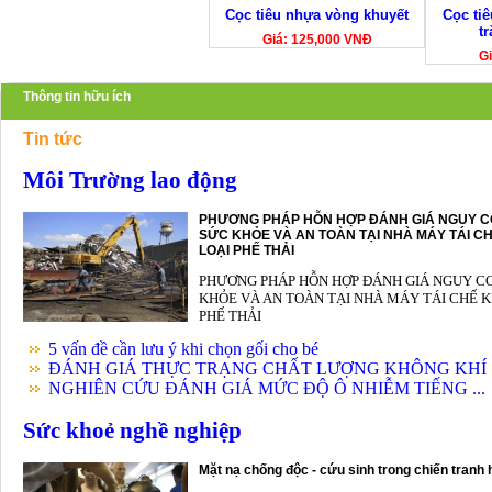
Cọc tiêu nhựa vòng khuyết
Cọc ti
t
Giá: 125,000 VNĐ
Gi
Thông tin hữu ích
Tin tức
Môi Trường lao động
PHƯƠNG PHÁP HỖN HỢP ĐÁNH GIÁ NGUY C
SỨC KHỎE VÀ AN TOÀN TẠI NHÀ MÁY TÁI CH
LOẠI PHẾ THẢI
PHƯƠNG PHÁP HỖN HỢP ĐÁNH GIÁ NGUY C
KHỎE VÀ AN TOÀN TẠI NHÀ MÁY TÁI CHẾ K
PHẾ THẢI
5 vấn đề cần lưu ý khi chọn gối cho bé
ĐÁNH GIÁ THỰC TRẠNG CHẤT LƯỢNG KHÔNG KHÍ .
NGHIÊN CỨU ĐÁNH GIÁ MỨC ĐỘ Ô NHIỄM TIẾNG ...
Sức khoẻ nghề nghiệp
Mặt nạ chống độc - cứu sinh trong chiến tranh